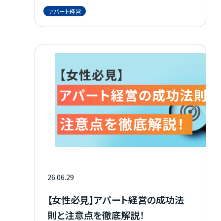
お知らせ
にも関わるため、まずは現状を正しく把握する
アパート経営
ことが重要です。 この記事では、基準の違いと
現行基準の要点、耐震グレーゾーンの見方、確
資料請求はこちら
認申請日や図面によるチェック手順、耐震診断
から補強・建て替えの判断軸までを一気通貫
で整理します。
会社概要
個人情報保護方針
カスタマーハラスメントに関する基本方針
コンテンツポリシー
26.06.29
【女性必見】アパート経営の成功法
則と注意点を徹底解説！