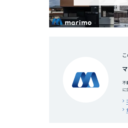
こ
マ
不
に