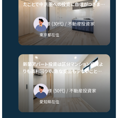
たことで中京圏への投資に自信がつきまし
た。
K.Y.様
(30代)
/ 不動産投資家
東京都在住
新築アパート投資は区分マンション投資よ
りも高利回りで、急な支出も少ないことが
魅力です。
T.H.様
(50代)
/ 不動産投資家
愛知県在住