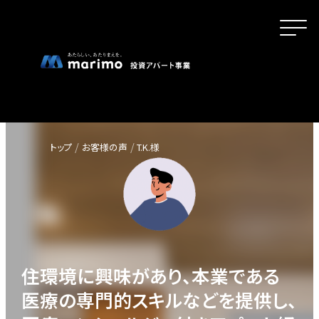
トップ
お客様の声
T.K.様
ホーム
MOVEが選ばれる理由
住環境に興味があり、本業である
名古屋・大阪・広島エリアの魅力
医療の専門的スキルなどを提供し、