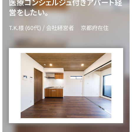
医療コンシェルジュ付きアパート経
物件一覧
営をしたい。
T.K.様
(60代)
/ 会社経営者
京都府在住
実績紹介
お客様の声
お役立ちガイド
Q&A