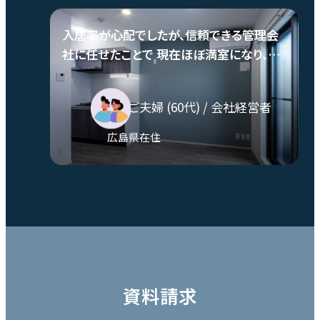
入居率が心配でしたが、信頼できる管理会
社に任せたことで 現在ほぼ満室になり、購
入して本当に良かったと感じています。
O様ご夫婦
(60代)
/ 会社経営者
広島県在住
資料請求