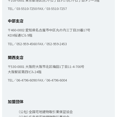
〒105-0001
東京都港区虎ノ門2丁目3-17
虎ノ門2丁目タワー5階
TEL／03-5510-7250
FAX／03-5510-7257
中部支店
〒460-0002
愛知県名古屋市中区丸の内三丁目20番17号
KDX桜通ビル9階
TEL／052-959-4560
FAX／052-959-2453
関西支店
〒530-0001
大阪府大阪市北区梅田1丁目11-4-700号
大阪駅前第四ビル24階
TEL／06-4796-6090
FAX／06-4796-6004
加盟団体
（公社）全国宅地建物取引業保証協会
（公社）広島県宅地建物取引業協会