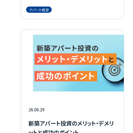
実現するためには物件選びや管理が不可欠で
す。 老後資金づくりや資産形成にも有益です。
アパート経営
また、女性ならではの視点やコミュニケーショ
ン力が経営に活きる場面も多く、不動産投資の
中でも比較的取り組みやすい分野と言えます。
本記事では、女性が抱えやすい不安や疑問点
に加え、経営を成功させるための具体的なポイ
ントをわかりやすく解説します。
26.06.29
新築アパート投資のメリット・デメリ
ットと成功のポイント