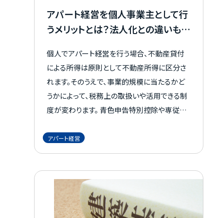
アパート経営を個人事業主として行
うメリットとは？法人化との違いも解
説！
個人でアパート経営を行う場合、不動産貸付
による所得は原則として不動産所得に区分さ
れます。そのうえで、事業的規模に当たるかど
うかによって、税務上の取扱いや活用できる制
度が変わります。 青色申告特別控除や専従者
給与、経費計上、赤字の繰越などはメリットに
なる一方、所得が増えれば税金や保険料、帳
アパート経営
簿管理の負担も大きくなります。 また、法人化
との違いを理解せずに進めると、将来の税負担
や承継で迷うこともあるでしょう。 この記事で
は、不動産貸付における事業的規模の考え方
や、個人でアパート経営を行う際のメリット、注