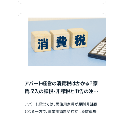
に、清掃状態は入居者満足だけでなく、劣化の
お知らせ
早期発見や修繕費の管理にもつながります。
安定した賃貸経営を続けるには、清掃の目的
資料請求はこちら
や依頼先の選び方を押さえることが欠かせま
せん。 本記事では、アパート清掃が必要な理
由、清掃の種類、業者へ依頼する費用相場、失
敗しない業者選びのポイントを解説します。 よ
り効率的なアパート経営を実現するためのヒ
会社概要
個人情報保護方針
ントを得られますのでぜひ参考にしてみてくだ
カスタマーハラスメントに関する基本方針
さい。
コンテンツポリシー
アパート経営の消費税はかかる？家
賃収入の課税・非課税と申告の注意
点を解説
アパート経営では、居住用家賃が原則非課税
となる一方で、事業用賃料や独立した駐車場