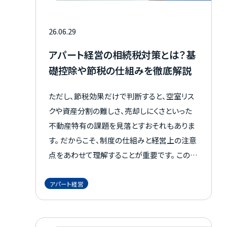
26.06.29
アパート経営の相続税対策とは？基
礎控除や節税の仕組みを徹底解説
ただし、節税効果だけで判断すると、空室リス
クや資産分割の難しさ、売却しにくさといった
不動産特有の課題を見落とすおそれもありま
す。 だからこそ、制度の仕組みと経営上の注意
点をあわせて理解することが重要です。 この記
事では、アパート経営が相続税対策になる理
由、節税シミュレーション、メリット・デメリット、
アパート経営
失敗を防ぐ実践ポイントまでをわかりやすく整
理して解説します。