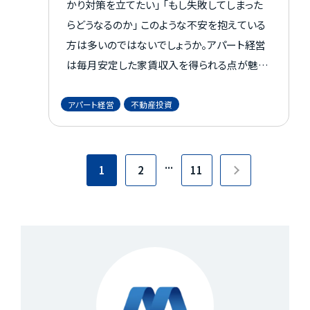
かり対策を立てたい」 「もし失敗してしまった
らどうなるのか」 このような不安を抱えている
方は多いのではないでしょうか。アパート経営
は毎月安定した家賃収入を得られる点が魅力
で、メリットばかりが注目されがちです。 しか
し、知識や準備が不十分なまま始めてしまうと
アパート経営
不動産投資
失敗に終わり、多額の負債を抱えてしまう可能
性もあります。 ここからは、アパート経営で失
...
敗しないために、失敗の理由と対策を紹介し
1
2
11
ます。 不動産選びのポイントも紹介しているの
で、ぜひ最後までご覧ください。