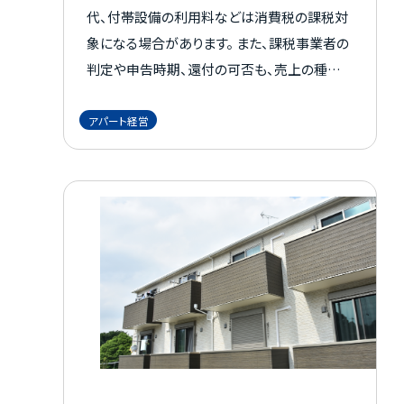
代、付帯設備の利用料などは消費税の課税対
象になる場合があります。 また、課税事業者の
判定や申告時期、還付の可否も、売上の種類
や契約内容によって変わります。 非課税と思い
込んだまま処理すると、後から税務対応に悩
アパート経営
むこともあるでしょう。 この記事では、アパート
経営における消費税の基本から、課税対象と
なるケース、課税事業者の条件、計算方法、申
告・納付、還付の注意点まで具体的に解説しま
す。 消費税の判断ポイントを把握し、必要に応
じて税理士へ確認することで、申告漏れや資金
繰り上のリスクを抑えやすくなります。