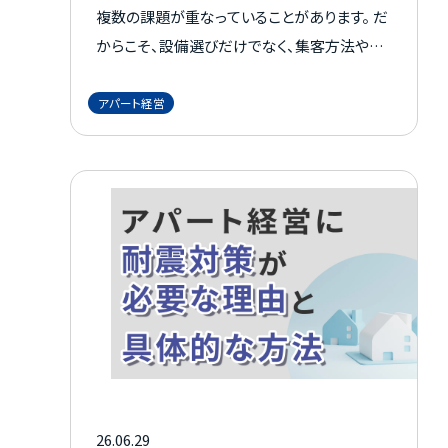
複数の課題が重なっていることがあります。 だ
からこそ、設備選びだけでなく、集客方法や運
営面まで含めて物件全体を見直す視点が欠か
せません。 この記事では、入居率が下がる原因
アパート経営
を整理しながら、設備投資、募集改善、退去防
止策まで、選ばれ続けるアパートづくりのポイ
ントをわかりやすく解説します。
26.06.29