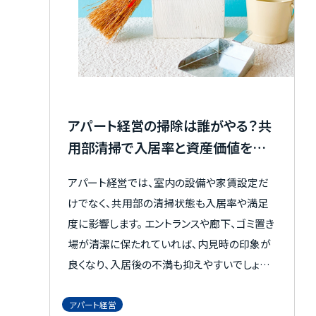
物件一覧
実績紹介
アパート経営の掃除は誰がやる？共
用部清掃で入居率と資産価値を守
お客様の声
る方法
アパート経営では、室内の設備や家賃設定だ
けでなく、共用部の清掃状態も入居率や満足
お役立ちガイド
度に影響します。 エントランスや廊下、ゴミ置き
場が清潔に保たれていれば、内見時の印象が
良くなり、入居後の不満も抑えやすいでしょう。
Q&A
一方で、汚れを放置すると管理への不信感や
建物の劣化につながるおそれがあります。さら
アパート経営