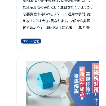
新NISAと不動産投資は、どちらも将来に向け
た資産形成の手段として注目されていますが、
必要資金や得られるリターン、運用の手間、抱
えるリスクは大きく異なります。 少額から非課
税で始めやすい新NISAは初心者にも取り組み
やすく、一方で不動産投資は家賃収入や節税、
レバレッジを活かした運用を目指せる点が魅
アパート経営
力です。 大切なのは、どちらが優れているかで
判断するのではなく、自分の目的や資金状況、
リスク許容度に合う方法を選ぶことです。 この
記事では、それぞれの仕組みやメリット・注意
点、比較ポイント、目的別の活用法までをわか
りやすく整理して解説します。