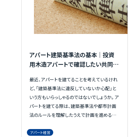
意点、開業時の手続きまでを解説します。 アパ
ート経営においては、個人としての運用が適し
ているかどうかをしっかりと理解することが重
要なので、ぜひ参考にしてください。
アパート建築基準法の基本｜投資
用木造アパートで確認したい共同住
宅の規制と注意点
最近、アパートを建てることを考えているけれ
ど、「建築基準法に違反していないか心配」と
いう方もいらっしゃるのではないでしょうか。 ア
パートを建てる際は、建築基準法や都市計画
法のルールを理解したうえで計画を進めるこ
とが必要です。 この記事で、アパート建築で押
さえたい建築基準法の基本と、計画前に確認
アパート経営