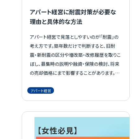
アパート経営に耐震対策が必要な
理由と具体的な方法
アパート経営で見落としやすいのが「耐震」の
考え方です。築年数だけで判断すると、旧耐
震・新耐震の区分や増改築・改修履歴を取りこ
ぼし、募集時の説明や融資・保険の検討、将来
の売却価格にまで影響することがあります。入
居者の安心はもちろん、空室リスクや修繕計画
にも関わるため、まずは現状を正しく把握する
アパート経営
ことが重要です。 この記事では、基準の違いと
現行基準の要点、耐震グレーゾーンの見方、確
認申請日や図面によるチェック手順、耐震診断
から補強・建て替えの判断軸までを一気通貫
で整理します。