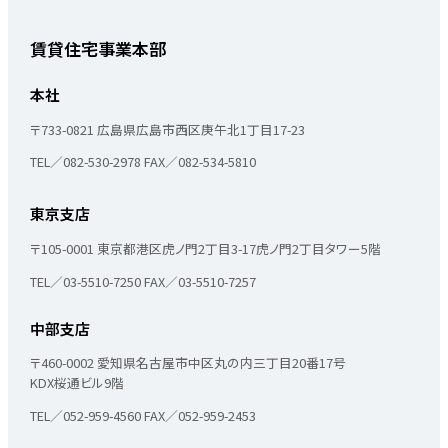
賃貸住宅事業本部
本社
〒733-0821
広島県広島市西区庚午北1丁目17-23
TEL／082-530-2978
FAX／082-534-5810
東京支店
〒105-0001
東京都港区虎ノ門2丁目3-17
虎ノ門2丁目タワー5階
TEL／03-5510-7250
FAX／03-5510-7257
中部支店
〒460-0002
愛知県名古屋市中区丸の内三丁目20番17号
KDX桜通ビル9階
TEL／052-959-4560
FAX／052-959-2453