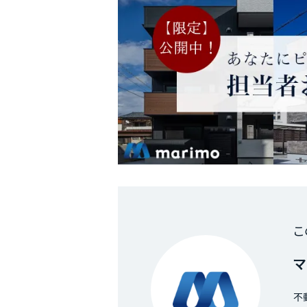
こ
マ
不