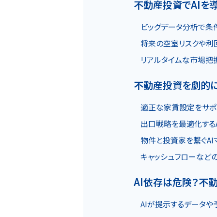
不動産投資でAIを
物件一覧
ビッグデータ分析で条
将来の空室リスクや利
リアルタイムな市場把
実績紹介
不動産投資を劇的に
適正な家賃設定をサポ
出口戦略を最適化する
物件と投資家を繋ぐAI
会社概要
個人情報保護方針
キャッシュフローなどの
AI依存は危険？不
AIが提示するデータ