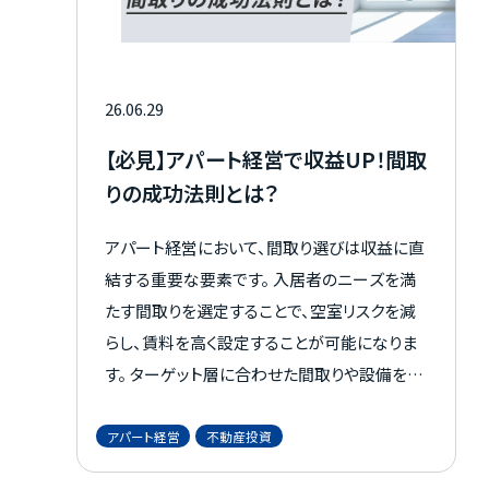
26.06.29
【必見】アパート経営で収益UP！間取
りの成功法則とは？
アパート経営において、間取り選びは収益に直
結する重要な要素です。 入居者のニーズを満
たす間取りを選定することで、空室リスクを減
らし、賃料を高く設定することが可能になりま
す。 ターゲット層に合わせた間取りや設備を提
供することが成功の鍵です。 たとえば、都市部
では単身者向けのワンルームや1K、郊外では
アパート経営
不動産投資
ファミリー層向けの2LDKや3LDKが好まれま