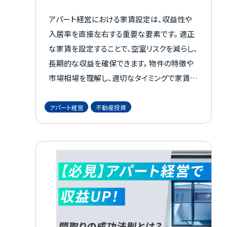
アパート経営における家賃設定は、収益性や
入居率を直接左右する重要な要素です。 適正
な家賃を設定することで、空室リスクを減らし、
長期的な収益を確保できます。 物件の特徴や
市場相場を理解し、適切なタイミングで家賃を
見直すことでアパート経営の安定化につなが
るでしょう。 本記事では、家賃設定の基本か
アパート経営
不動産投資
ら、効果的な設定方法までを解説します。 賃貸
事例比較法や積算法など、具体的な方法を知
ることで、経営の成功に役立つヒントが得られ
ます。