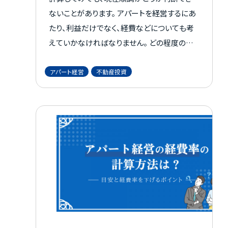
ないことがあります。 アパートを経営するにあ
たり、利益だけでなく、経費などについても考
えていかなければなりません。 どの程度の売
上高を達成すれば黒字になるか知りたいと考
えている方は「損益分岐点」に注目しましょう。
アパート経営
不動産投資
「名前を聞いたことはあるけれど、損益分岐点
とは何なのかよくわからない」と悩んでいる方
のため、概要について解説します。 また、具体
的な計算方法や、どのような視点で損益分岐
点を考えていけば良いのかについても参考に
してみてください。 この記事を読むことにより、
損益分岐点とは何か、安定してアパート経営
を続けるために何を押さえておけば良いのか
がわかります。