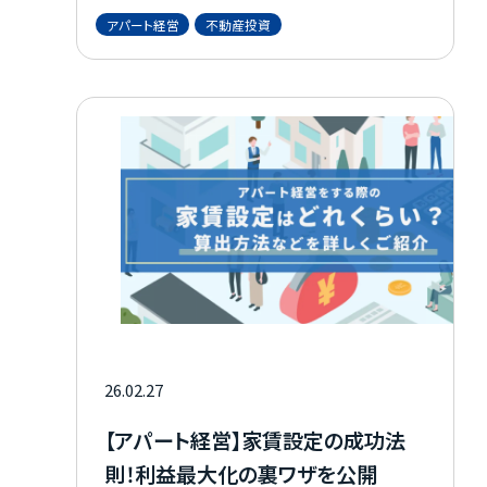
お知らせ
る利回り、その秘密を解き明かします。 不動産
アパート経営
不動産投資
投資を始めたいと考えている方や、仕組みにご
興味のある方はぜひ最後までご覧ください。
資料請求はこちら
会社概要
個人情報保護方針
カスタマーハラスメントに関する基本方針
コンテンツポリシー
26.02.27
【アパート経営】家賃設定の成功法
則！利益最大化の裏ワザを公開