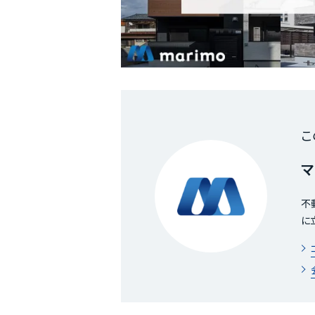
こ
マ
不
に