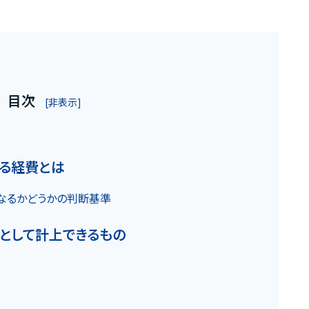
目次
[非表示]
お客様の声
る経費とは
なるかどうかの判断基準
お役立ちガ
として計上できるもの
の魅力
Q&A