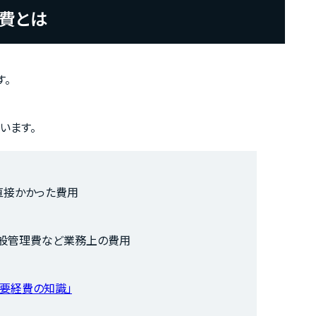
費とは
す。
います。
直接かかった費用
一般管理費など業務上の費用
 必要経費の知識」