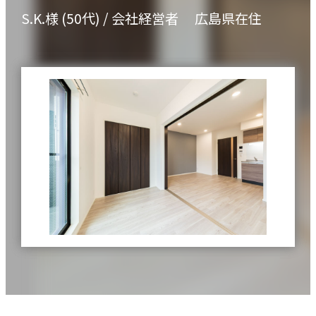
S.K.様
(50代)
/ 会社経営者
広島県在住
物件一覧
実績紹介
お客様の声
お役立ちガイド
Q&A