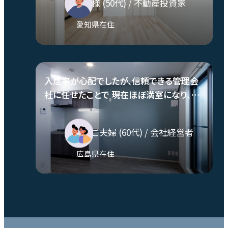
T.H.様
(50代)
/ 不動産投資家
愛知県在住
入居率が心配でしたが、信頼できる管理会
社に任せたことで 現在ほぼ満室になり、購
入して本当に良かったと感じています。
O様ご夫婦
(60代)
/ 会社経営者
広島県在住