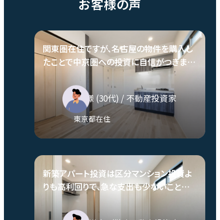
お客様の声
関東圏在住ですが、名古屋の物件を購入し
たことで中京圏への投資に自信がつきまし
た。
K.Y.様
(30代)
/ 不動産投資家
東京都在住
新築アパート投資は区分マンション投資よ
りも高利回りで、急な支出も少ないことが
魅力です。