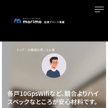
トップ
お客様の声
S.K.様
ホーム
MOVEが選ばれる理由
各戸10GpsWifiなど、競合よりハイ
名古屋・大阪・広島エリアの魅力
スペックなところが安心材料です。