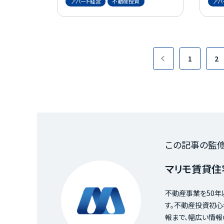
アパート経営
不動産投資
アパ
そこで本記事では、初めての不動
す。 近年では、非課税制度が適用
産投資をお考えの方に向けて、ス
さ
タートまでの流れと成功の秘訣、
す。 そこで本記事では、1,000万円
注意すべき点などを解説します。
を
「不動産投資を成功させて、安定
法
1
2
的に収入を得たい」とお考えの方
す。 効率よく資産を形成したい方
は、ぜひ最後までご覧ください。
は、
この記事の監
マリモ賃貸住
不動産事業を50年
す。不動産投資初
報まで、幅広い情報