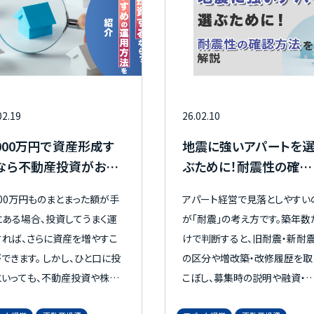
な資産を賢く相続させたい方
パートへの投資を検討されてい
お知らせ
最後までご覧ください。
方は、ぜひお役立てください。
02.19
26.02.10
,000万円で資産形成す
地震に強いアパートを
なら不動産投資がおす
ぶために！耐震性の確認
め！成功のポイント
方法を解説
000万円ものまとまった額が手
アパート経営で見落としやすい
カスタマーハラスメントに関する基本方針
コンテンツポリシ
にある場合、投資してうまく運
が「耐震」の考え方です。築年数
すれば、さらに資産を増やすこ
けで判断すると、旧耐震・新耐
ます。 しかし、ひと口に投
の区分や増改築・改修履歴を取
といっても、不動産投資や株式
こぼし、募集時の説明や融資・
資など、その方法はさまざまで
険の検討、将来の売却価格にま