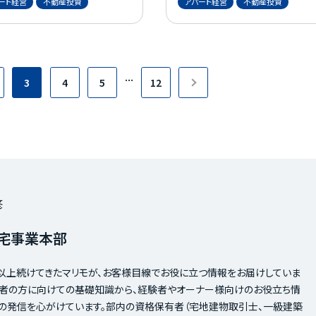
ート経営
不動産投資
アパート経営
不動産投資
影響することがあります。入居
れる投資方法まで登場していま
の安心はもちろん、空室リスク
修繕計画にも関わるため、まず
投資する際におすすめの運用方
現状を正しく把握することが重
...
を、注意点とともにお伝えしま
です。 この記事では、基準の違いと
3
4
5
12
現行基準の要点、耐震グレーゾ
ぜひ参考にしてください。
ンの見方、確認申請日や図面に
るチェック手順、耐震診断から
強・建て替えの判断軸までを一
通貫で整理します。
修
宅事業本部
以上続けてきたマリモが、お客様目線でお役に立つ情報をお届けしていま
心者の方に向けての基礎知識から、経験者やオーナー様向けのお役立ち情
の発信を心がけています。部内の資格保有者（宅地建物取引士、一級建築