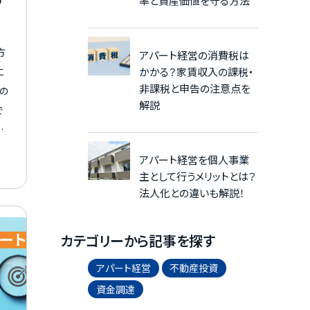
率と資産価値を守る方法
方
アパート経営の消費税は
に
かかる？家賃収入の課税・
非課税と申告の注意点を
の
解説
損
アパート経営を個人事業
火
主として行うメリットとは？
と
法人化との違いも解説！
点
カテゴリーから記事を探す
営
アパート経営
不動産投資
資金調達