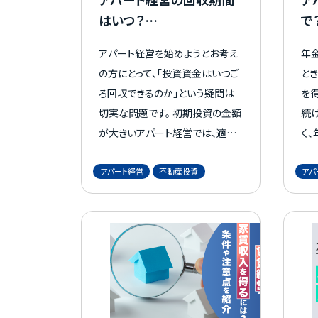
はいつ？
で
目安や早く回収できる方
ル
アパート経営を始めようとお考え
年
法を徹底解説
の方にとって、「投資資金はいつご
と
ろ回収できるのか」という疑問は
を得
切実な問題です。 初期投資の金額
続
が大きいアパート経営では、適切
く
な回収期間を見据えた計画が重
計画
アパート経営
不動産投資
アパ
要になります。 この記事では、これ
ら
からアパート経営をお考えの方に
の
向けて、アパート経営の回収期間、
繕
その目安や計算方法、さらに回収
も避
期間を短くするためのポイントも
数
徹底解説します。
会
るこ
理