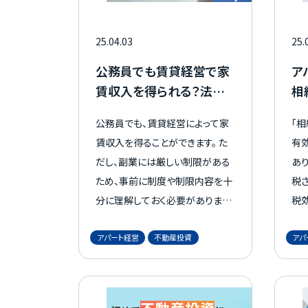
で
25.04.03
25.
公務員でも賃貸経営で家
ア
賃収入を得られる？法律
相
と注意点を確認
方
公務員でも、賃貸経営によって家
「
ホーム
賃収入を得ることができます。 た
有
だし、副業には厳しい制限がある
あり
ため、事前に制度や制限内容を十
税
MOVEが選ばれる理由
分に理解しておく必要があります。
税
本記事では、「自分でも始められ
わ
アパート経営
不動産投資
アパ
るのか不安」「どのような注意点が
う。
あるのか知りたい」という方のた
相
名古屋・大阪・広島エリア
めに、押さえておきたいポイントを
解
解説します。 副業に関する法律や
税額