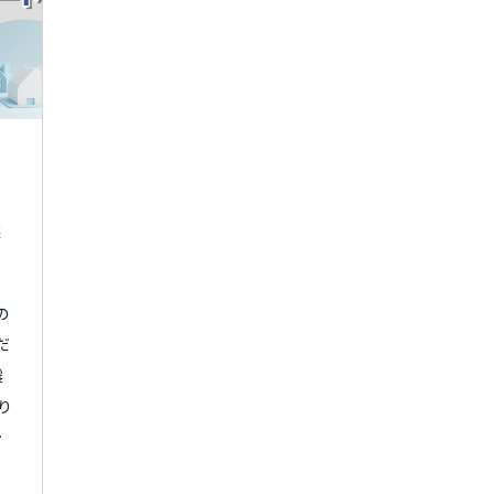
る
資料請求はこちら
選
の
ー
だ
震
り
保
で