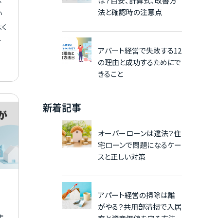
は？目安、計算式、改善方
法と確認時の注意点
い
よく
物
アパート経営で失敗する12
で
の理由と成功するためにで
、
きること
収
を
新着記事
を
し
オーバーローンは違法？住
宅ローンで問題になるケー
スと正しい対策
アパート経営の掃除は誰
がやる？共用部清掃で入居
す