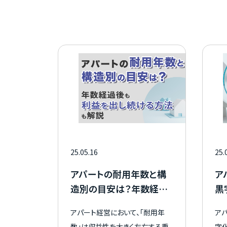
25.05.16
25.
アパートの耐用年数と構
ア
造別の目安は？年数経過
黒
後も利益を出し続ける方
解
アパート経営において、「耐用年
ア
法も解説
数」は収益性を大きく左右する重
字