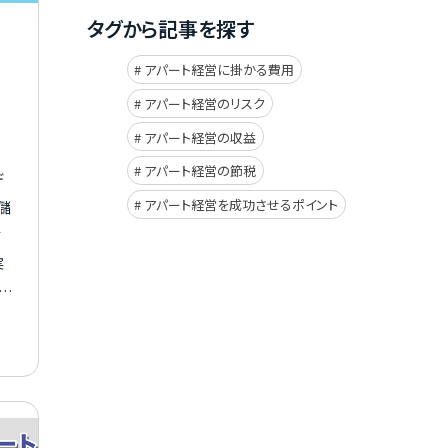
タグから記事を探す
アパート経営に掛かる費用
アパート経営のリスク
アパート経営の収益
アパート経営の節税
デ
アパート経営を成功させるポイント
儲
す
実
イド
用
。
パ
テ
い
ア