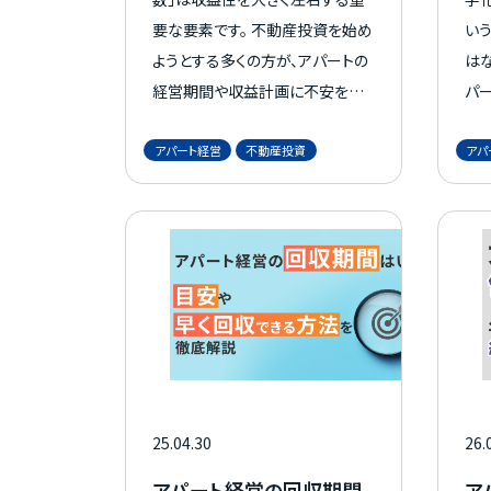
要な要素です。 不動産投資を始め
い
ようとする多くの方が、アパートの
はな
経営期間や収益計画に不安を感
パ
じています。 とくに、首都圏でアパ
ン
アパート経営
不動産投資
アパ
ート経営を検討されている方にと
ウを
って、建物の構造や耐用年数の違
パ
いを理解しておくことは、長期的
方
な資産運用の成功に欠かせませ
ん。 本記事では、アパートの耐用
年数の基礎知識から、年数経過後
の対策まで、具体的な数字を交え
ながら徹底的に解説します。 これ
から木造アパートでの資産運用を
お考えの方は、ぜひ参考にしてく
25.04.30
26.
ださい。
アパート経営の回収期間
ア