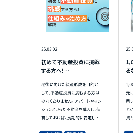
注意点、公務員の賃貸経営がどの
切
物件一覧
ような場合に発覚するのかについ
は、
ても理解できるようになるため、
ぜひ参考にしてください。
実績紹介
25.03.02
25.
初めて不動産投資に挑戦
1
する方へ！
る
仕組みや始め方を解説
す
老後に向けた資産形成を目的と
1,
会社概要
個人情報保護方針
して、不動産投資に挑戦する方は
元
少なくありません。 アパートやマン
用
ションといった不動産を購入し、保
とができ
有しておけば、長期的に安定した
資
賃貸収入を得ることも可能です。
投