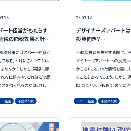
を分かりやすく整理します。
03.25
25.03.12
パート経営がもたらす
デザイナーズアパートは
続税の節税効果と計算
投資向き？
法を解説
投資のポイントを解説
相続税対策にはアパート経営が
不動産投資を検討する際に、「
お客様の声
効である」と耳にされたことは
ザイナーズアパートへの投資は
ませんか？ しかし、実際に節
からない」といった情報を目に
される仕組みや、どれほどの節
ることもあるでしょう。 しかし、
お役立ちガ
効果を得られるのかは、詳しく
際にはメリットもあり、適切に運
からないという方も多いでしょ
すれば利益が出るのが事実です
ート経営
不動産投資
アパート経営
不動産投資
 本記事では、アパート経営が
この記事では、「デザイナーズア
続税対策に有効な理由を詳しく
ートは投資に向いているか」を
の魅力
Q&A
説し、相続財産に課される相続
ーマに、メリット・デメリットにつ
をシミュレーションします。 大
ても解説します。 デザイナーズ