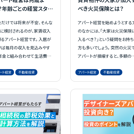
？年齢ごとの経営スタイ
べき火災保険とは？
も紹介
金だけでは将来が不安、そんな
アパート経営を始めようとする
きに検討されるのが、家賃収入
のなかには、「大家は火災保険
るアパート経営です。 入居が
入るべき？」という疑問をお持ち
けば毎月の収入を見込みやす
方も多いでしょう。 突然の火災で
、年金と組み合わせて生活費の
アパートが損壊すると、多額の
を立てやすくなるでしょう。 さ
害を被ってしまいます。 そんな、万
ート経営
不動産投資
アパート経営
不動産投資
に、実物資産を持つことで資産
が一の事態に備えるためにも、
偏りを抑えられる一方、空室・修
災保険について理解を深めるこ
・災害、金利変動といったリスク
が大切です。 今回は、火災保険に
けられません。 大切なのは、
入るべき理由や、火災保険の利
字の根拠をそろえ、家族や管理
などを、詳しく解説します。 この記
社も含めた体制を整えて進め
事を参考に、健全なアパート経
と。 この記事では、選ばれる
を実現していきましょう。
由から費用、成功のポイントま