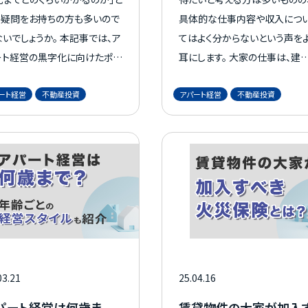
う疑問をお持ちの方も多いので
具体的な仕事内容や収入につ
いでしょうか。 本記事では、ア
てはよく分からないという声を
ート経営の黒字化に向けたポイ
耳にします。 大家の仕事は、建
トや、収益を上げるためのノウハ
の維持管理から入居者対応ま
ート経営
不動産投資
アパート経営
不動産投資
詳しく解説します。 これからア
多岐にわたります。 本記事では
ート経営を始めようとお考えの
大家の仕事内容や年収の実態、
は、ぜひ参考にしてください。
入を増やすためのポイントまで
徹底解説します。 アパート経営
検討している方は、ぜひ参考に
てください。
03.21
25.04.16
パート経営は何歳ま
賃貸物件の大家が加入