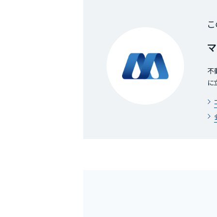
こ
マ
不
に