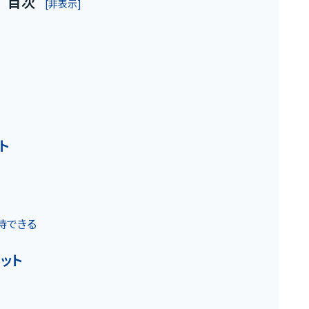
目次
[非表示]
お客様の声
ト
お役立ちガ
期待できる
リット
の魅力
Q&A