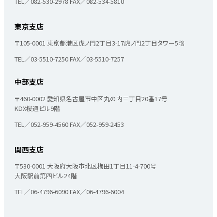
TEL／082-530-2978
FAX／082-534-5810
東京支店
〒105-0001
東京都港区虎ノ門2丁目3-17
虎ノ門2丁目タワー5階
TEL／03-5510-7250
FAX／03-5510-7257
中部支店
〒460-0002
愛知県名古屋市中区丸の内三丁目20番17号
KDX桜通ビル9階
TEL／052-959-4560
FAX／052-959-2453
関西支店
〒530-0001
大阪府大阪市北区梅田1丁目11-4-700号
大阪駅前第四ビル24階
TEL／06-4796-6090
FAX／06-4796-6004