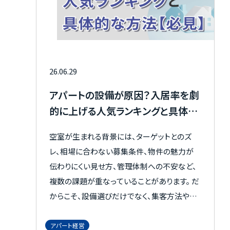
26.06.29
アパートの設備が原因？入居率を劇
的に上げる人気ランキングと具体的
な方法【必見】
空室が生まれる背景には、ターゲットとのズ
レ、相場に合わない募集条件、物件の魅力が
伝わりにくい見せ方、管理体制への不安など、
複数の課題が重なっていることがあります。 だ
からこそ、設備選びだけでなく、集客方法や運
営面まで含めて物件全体を見直す視点が欠か
せません。 この記事では、入居率が下がる原因
アパート経営