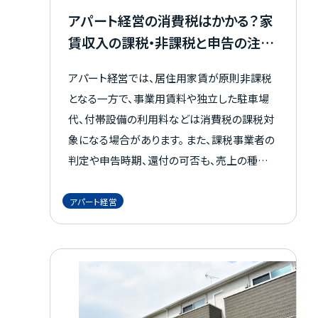
アパート経営の消費税はかかる？家
賃収入の課税・非課税と申告の注意
点を解説
アパート経営では、居住用家賃が原則非課税
となる一方で、事業用賃料や独立した駐車場
代、付帯設備の利用料などは消費税の課税対
象になる場合があります。 また、課税事業者の
判定や申告時期、還付の可否も、売上の種類
や契約内容によって変わります。 非課税と思い
込んだまま処理すると、後から税務対応に悩
アパート経営
むこともあるでしょう。 この記事では、アパート
経営における消費税の基本から、課税対象と
なるケース、課税事業者の条件、計算方法、申
告・納付、還付の注意点まで具体的に解説しま
す。 消費税の判断ポイントを把握し、必要に応