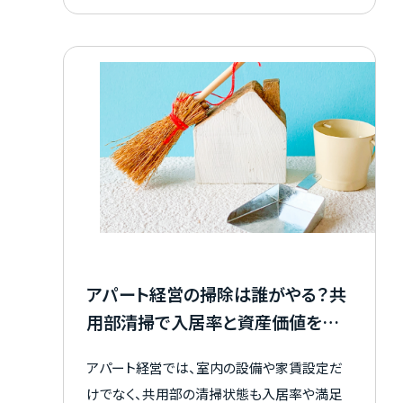
のです。 この記事では、オーバーローンの適法
お知らせ
性、違法となる手口、発覚時のリスク、悪徳業
者に巻き込まれないための対策、初期費用を
資料請求はこちら
正しく準備する方法まで解説します。 正しい確
認手順を知ることで、不適切な借り入れに巻き
込まれるリスクを下げやすくなります。
会社概要
個人情報保護方針
カスタマーハラスメントに関する基本方針
コンテンツポリシー
アパート経営の掃除は誰がやる？共
用部清掃で入居率と資産価値を守
る方法
アパート経営では、室内の設備や家賃設定だ
けでなく、共用部の清掃状態も入居率や満足