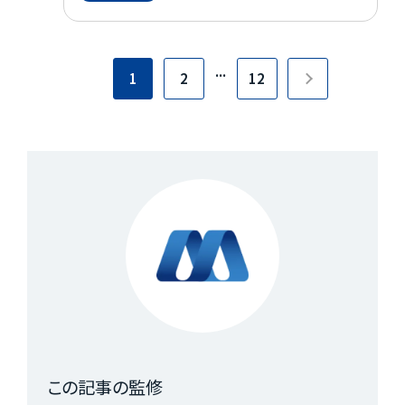
を整理しながら、設備投資、募集改善、退去防
止策まで、選ばれ続けるアパートづくりのポイ
...
ントをわかりやすく解説します。
1
2
12
この記事の監修