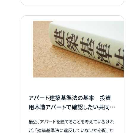
簿管理の負担も大きくなります。 また、法人化
との違いを理解せずに進めると、将来の税負担
や承継で迷うこともあるでしょう。 この記事で
は、不動産貸付における事業的規模の考え方
や、個人でアパート経営を行う際のメリット、注
意点、開業時の手続きまでを解説します。 アパ
ート経営においては、個人としての運用が適し
ているかどうかをしっかりと理解することが重
要なので、ぜひ参考にしてください。
アパート建築基準法の基本｜投資
用木造アパートで確認したい共同住
宅の規制と注意点
最近、アパートを建てることを考えているけれ
ど、「建築基準法に違反していないか心配」と