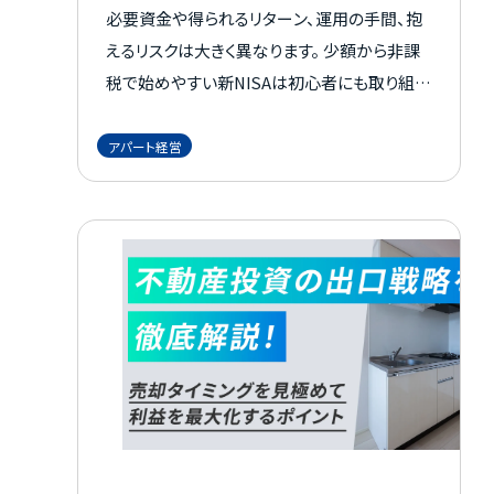
必要資金や得られるリターン、運用の手間、抱
えるリスクは大きく異なります。 少額から非課
税で始めやすい新NISAは初心者にも取り組み
やすく、一方で不動産投資は家賃収入や節税、
レバレッジを活かした運用を目指せる点が魅
アパート経営
力です。 大切なのは、どちらが優れているかで
判断するのではなく、自分の目的や資金状況、
リスク許容度に合う方法を選ぶことです。 この
記事では、それぞれの仕組みやメリット・注意
点、比較ポイント、目的別の活用法までをわか
りやすく整理して解説します。