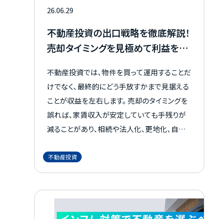
26.06.29
不動産投資の出口戦略を徹底解説！
売却タイミングを見極めて利益を最
大化するポイント
不動産投資では、物件を買って運用することだ
けでなく、最終的にどう手放すかまで見据える
ことが収益を左右します。 売却のタイミングを
誤れば、家賃収入が安定していても手残りが
減ることがあり、相続や法人化、更地化、自宅
利用など、出口の選び方によって結果は大きく
変わるのです。 この記事では、出口戦略の基
不動産投資
本、売却タイミングの考え方、多様な選択肢、
失敗を避ける実践ポイントまでを整理し、不動
産投資で利益最大化を目指すための考え方を
わかりやすく解説します。