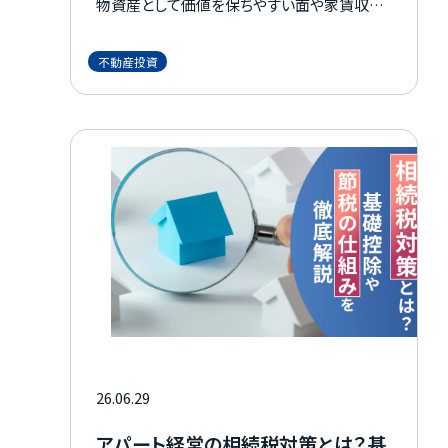
物資産として価値を保ちやすい面や家賃収入
を得られる強みがある一方で、金利上昇や空
室、維持費増加など見落とせない注意点があ
不動産投資
るのも事実です。 この記事では、インフレの基
本的な仕組みから、不動産が対策として注目
される理由、押さえたいリスク、失敗しにくい物
件選びの視点まで、資産運用の判断に役立つ
よう整理して解説します。
26.06.29
アパート経営の相続税対策とは？基