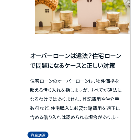
物件一覧
実績紹介
オーバーローンは違法？住宅ローン
で問題になるケースと正しい対策
お客様の声
住宅ローンのオーバーローンは、物件価格を
超える借り入れを指しますが、すべてが違法に
お役立ちガイド
なるわけではありません。 登記費用や仲介手
数料など、住宅購入に必要な諸費用を適正に
含める借り入れは認められる場合があります。
Q&A
一方で、物件価格の水増しや資金の流用は、金
融機関を欺く行為と判断されるおそれがある
資金調達