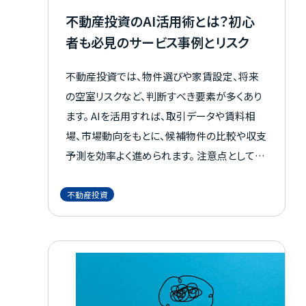
不動産投資のAI活用術とは？初心
者も必見のサービス事例とリスク
不動産投資では、物件選びや家賃設定、将来
の空室リスクなど、判断すべき要素が多くあり
ます。 AIを活用すれば、取引データや賃料相
場、市場動向をもとに、候補物件の比較や収支
予測を効率よく進められます。 注意点として
は、AIの予測は万能ではなく、コストやセキュリ
ティ面の確認も欠かせないことです。 経験や勘
不動産投資
だけに頼らず判断材料を整理できる一方、現
地確認や専門的な見極めも必要です。 この記
事では、不動産投資でAIを使うメリットや活用
事例、注意点、初心者が取り入れるコツをわか
りやすく解説します。 今こそ、AIを活用した不動