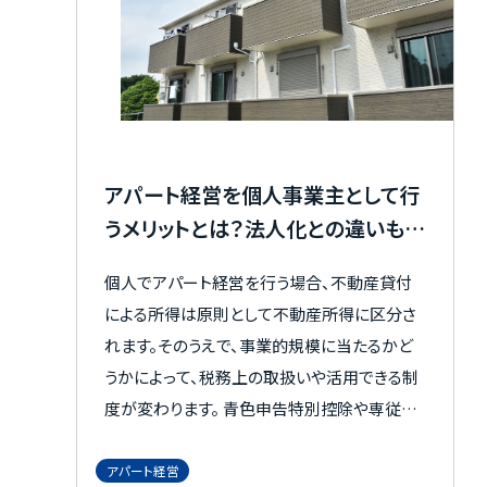
じて税理士へ確認することで、申告漏れや資金
繰り上のリスクを抑えやすくなります。
アパート経営を個人事業主として行
うメリットとは？法人化との違いも解
説！
個人でアパート経営を行う場合、不動産貸付
による所得は原則として不動産所得に区分さ
れます。そのうえで、事業的規模に当たるかど
うかによって、税務上の取扱いや活用できる制
度が変わります。 青色申告特別控除や専従者
給与、経費計上、赤字の繰越などはメリットに
なる一方、所得が増えれば税金や保険料、帳
アパート経営