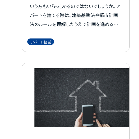
いう方もいらっしゃるのではないでしょうか。 ア
パートを建てる際は、建築基準法や都市計画
法のルールを理解したうえで計画を進めるこ
とが必要です。 この記事で、アパート建築で押
さえたい建築基準法の基本と、計画前に確認
アパート経営
すべきポイントを解説します。 法律に則った建
物は、住む人にとっても安心材料になりますの
で、ぜひ参考にしてみてください。