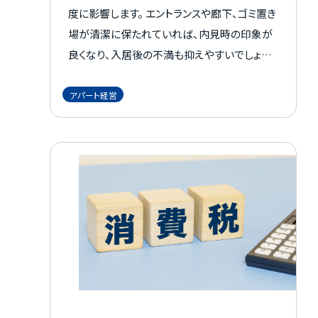
度に影響します。 エントランスや廊下、ゴミ置き
場が清潔に保たれていれば、内見時の印象が
良くなり、入居後の不満も抑えやすいでしょう。
一方で、汚れを放置すると管理への不信感や
建物の劣化につながるおそれがあります。さら
アパート経営
に、清掃状態は入居者満足だけでなく、劣化の
早期発見や修繕費の管理にもつながります。
安定した賃貸経営を続けるには、清掃の目的
や依頼先の選び方を押さえることが欠かせま
せん。 本記事では、アパート清掃が必要な理
由、清掃の種類、業者へ依頼する費用相場、失
敗しない業者選びのポイントを解説します。 よ
り効率的なアパート経営を実現するためのヒ
ントを得られますのでぜひ参考にしてみてくだ
さい。