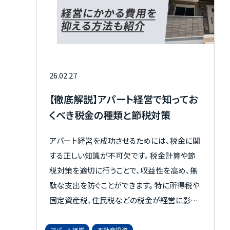
26.02.27
【徹底解説】アパート経営で知ってお
くべき税金の種類と節税対策
アパート経営を成功させるためには、税金に関
する正しい知識が不可欠です。 税金計算や節
税対策を適切に行うことで、収益性を高め、無
駄な支出を防ぐことができます。 特に所得税や
固定資産税、住民税などの税金が経営に影響
を与えるため、これらの基本的な考え方を理
解することが重要です。 本記事では、アパート
アパート経営
不動産投資