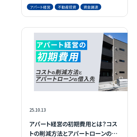
お知らせ
資金を、利用できるローンとともに詳しく紹介
アパート経営
不動産投資
資金調達
します。 自己資金の目安を知り、より具体的な
経営の計画を立てたい方はぜひ最後までご覧
資料請求はこちら
ください。
会社概要
個人情報保護方針
カスタマーハラスメントに関する基本方針
コンテンツポリシー
25.10.13
アパート経営の初期費用とは？コス
トの削減方法とアパートローンの借