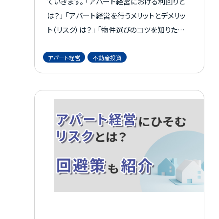
ていきます。 「アパート経営における利回りと
は？」 「アパート経営を行うメリットとデメリッ
ト（リスク）は？」 「物件選びのコツを知りたい」
というあなたの疑問に、アパート経営の鍵とな
る利回り、その秘密を解き明かします。 不動産
アパート経営
不動産投資
投資を始めたいと考えている方や、仕組みにご
興味のある方はぜひ最後までご覧ください。