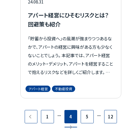
24.08.31
アパート経営にひそむリスクとは？
回避策も紹介
「貯蓄から投資へ」の風潮が強まりつつあるな
かで、アパートの経営に興味がある方も少なく
ないことでしょう。 本記事では、アパート経営
のメリット・デメリット、アパートを経営すること
で抱えるリスクなどを詳しくご紹介します。 不
動産投資を始めたいと考えている方や、仕組
みにご興味のある方はぜひ最後までご覧くだ
アパート経営
不動産投資
さい。
...
...
1
4
5
12