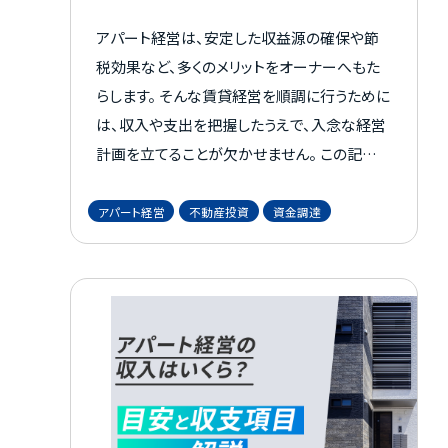
入先
アパート経営は、安定した収益源の確保や節
税効果など、多くのメリットをオーナーへもた
らします。 そんな賃貸経営を順調に行うために
は、収入や支出を把握したうえで、入念な経営
計画を立てることが欠かせません。 この記事で
は、これからアパート経営に挑戦しようという
方へ向けて、発生する初期費用の内訳や月々
アパート経営
不動産投資
資金調達
のランニングコストも紹介します。 本記事を、
賃貸経営の計画立案にお役立てください。