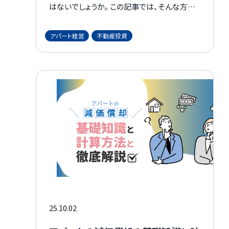
はないでしょうか。 この記事では、そんな方が
抱かれているであろう「大家ってどうやったら
なれるの？」という疑問にお答えしつつ、賃貸経
アパート経営
不動産投資
営のメリットやリスクについても紹介します。 賃
貸経営に対する不安を払拭するためにも、ぜ
ひご一読ください。
25.10.02