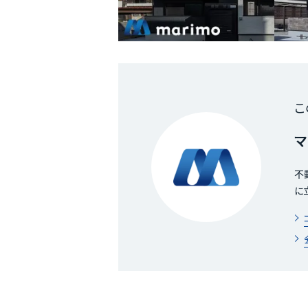
こ
マ
不
に