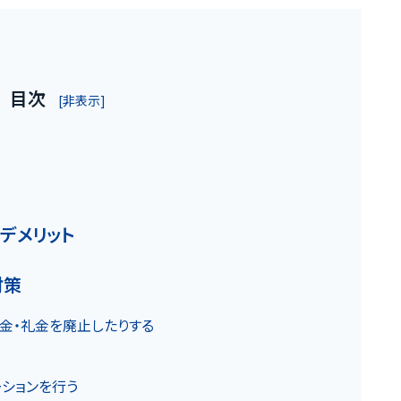
目次
[非表示]
お客様の声
のデメリット
お役立ちガ
対策
、敷金・礼金を廃止したりする
の魅力
Q&A
ベーションを行う