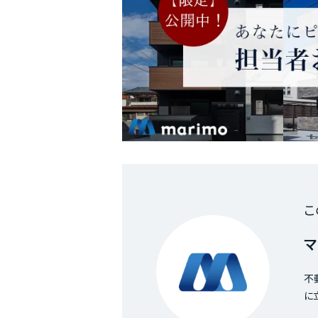
こ
マ
不
に