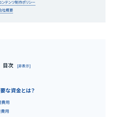
コンテンツ制作ポリシー
会社概要
お客様の声
目次
[非表示]
お役立ちガ
必要な資金とは？
の魅力
Q&A
期費用
連費用