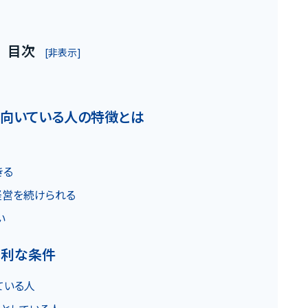
目次
[非表示]
家に向いている人の特徴とは
お客様の声
きる
て経営を続けられる
お役立ちガ
い
有利な条件
の魅力
Q&A
ている人