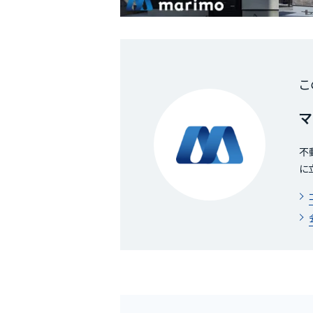
こ
マ
不
に