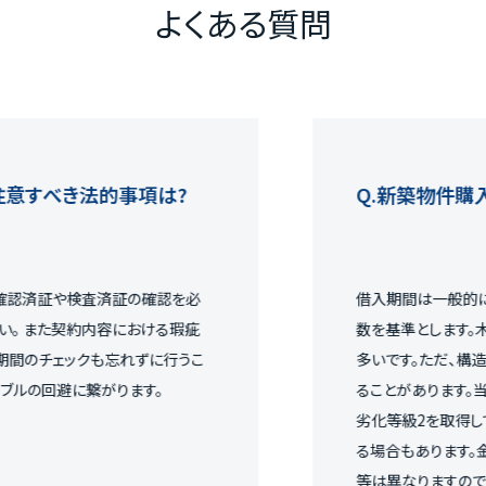
よくある質問
べき法的事項は?
新築物件購入時の
証や検査済証の確認を必
借入期間は一般的に融資
また契約内容における瑕疵
数を基準とします。木造の場
ェックも忘れずに行うこ
多いです。ただ、構造や素
回避に繋がります。
ることがあります。当社の物
劣化等級2を取得しているの
る場合もあります。金融機
等は異なりますので、金融