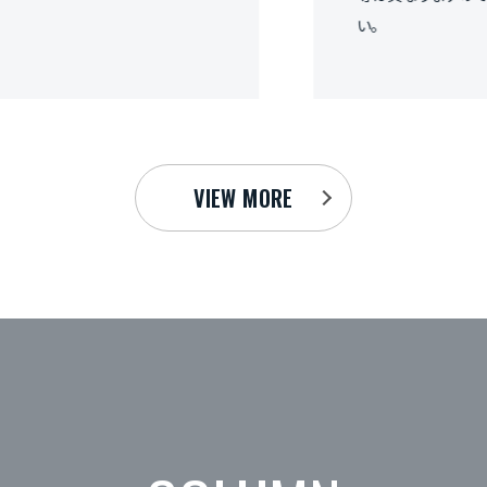
い。
VIEW MORE