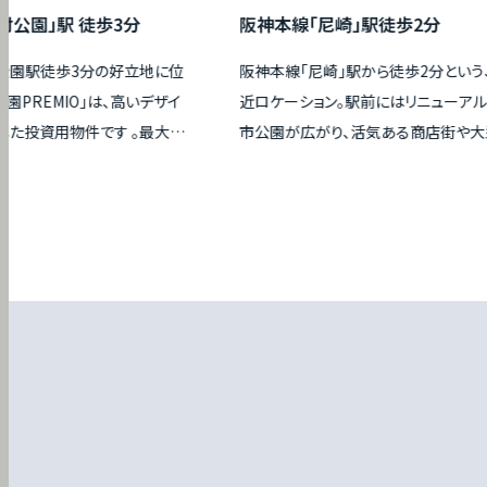
」駅 徒歩3分
阪神本線「尼崎」駅徒歩2分
徒歩3分の好立地に位
阪神本線「尼崎」駅から徒歩2分という、希少
EMIO」は、高いデザイ
近ロケーション。駅前にはリニューアルされ
資用物件です 。最大の
市公園が広がり、活気ある商店街や大型ショ
Gbps超高速インター
ングモールなど日々の生活を支える利便施
要を確実に捉え、高い入
充実しています。近年、街全体が大きく進化
。また、スマホで映像
ており、多様なライフスタイルに応える注目の
ートロックなど、木造
アの物件です。
なセキュリティも完備
外壁材「Fuge」の採用
0年に延長し、長期的
 。資産価値を長く保
現した一棟です。