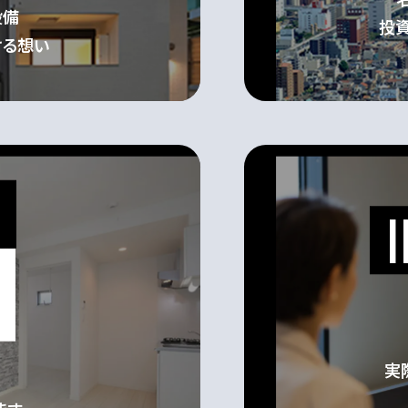
設備
投
ける想い
お客様の声
お役立ちガ
の魅力
Q&A
実