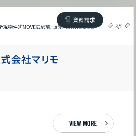
資料請求
4
/
5
.3.9
新規物件『MOVE尼崎開明町』 販売開始いたしました！
株式会社マリモ
VIEW MORE