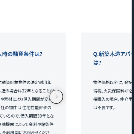
融資条件は?
新築木造アパート購
は?
対象物件の法定耐用年
物件価格以外に、登記費用、
合は22年となることが
得税、火災保険料が必要です。
材により借入期間が変わ
接購入の場合、仲介手数料(物件
件は 住宅性能評価の
は不要です。
で、借入期間30年とな
関によって金利や諸条件
機関にお問合せくださ