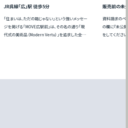
R呉線「広」駅 徒歩5分
販売前の未公開物
す。
住まいは、ただの箱じゃない」という強いメッセー
資料請求のページの
掲げる「MOVE広駅前」は、その名の通り「現
の欄に『未公開物件希
の美術品（Modern Vertu）」を追求した全12
をしてください。
1LDK投資用アパートです 。JR呉線「広」駅か
歩5分という希少な立地に加え、2026年2月
オープンした24時間営業のスーパー「ハロー
」が、生活利便性の面で極めて高い客付け能力
備えています 。不動産実務に精通された視点か
見れば、長期的なランニングコストの抑制が戦
的に図られている点に真の価値を感じていただ
はずです 。外壁には超高耐候塗装の「Fuge」
採用することで、通常は10年ごとに行うメンテ
ンスを30年サイクルまで延ばし、将来的な修繕
担を大幅に圧縮しています 。