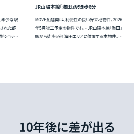
JR山陽本線「海田」駅徒歩6分
J
な駅
MOVE船越南は、利便性の良い好立地物件、2026
「
た都
年5月竣工予定の物件です。 - JR山陽本線「海田」
ジを
ッピ
駅から徒歩6分！海田エリアに位置する本物件。広
代式
設も
島駅への乗換なしでアクセス可能。 - 本物件より
戸の
を遂げ
徒歩3分の位置にある「Ｃｏ-ｏｐ船越」。食料品や
ら徒
エリ
生活用品の買い物が徒歩圏内で可能。 -4分歩け
に
ば松石病院があり、休日や夜間受診も可能なた
ズ
め、いざという時に安心。 - 売主直販のため、仲介
を
手数料が不要でコストを抑えられます。 - 住宅性
ら
能保証制度による劣化対策等級を取得していま
略
す。 是非この機会にご検討ください！
ける
を
ナ
10年後に差が出る
負