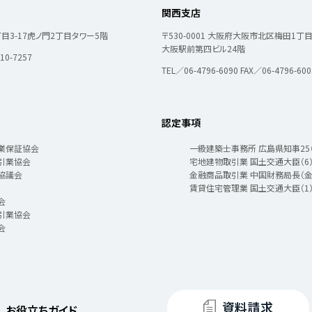
関西支店
3-17
虎ノ門2丁目タワー5階
〒530-0001
大阪府大阪市北区梅田1丁目11
大阪駅前第四ビル24階
10-7257
TEL／06-4796-6090
FAX／06-4796-600
認定事項
業保証協会
一級建築士事務所 広島県知事25（1
引業協会
宅地建物取引業 国土交通大臣（6）
協議会
金融商品取引業 中国財務局長（金
賃貸住宅管理業 国土交通大臣（1）
会
引業協会
会
資料請求
お役立ちガイド