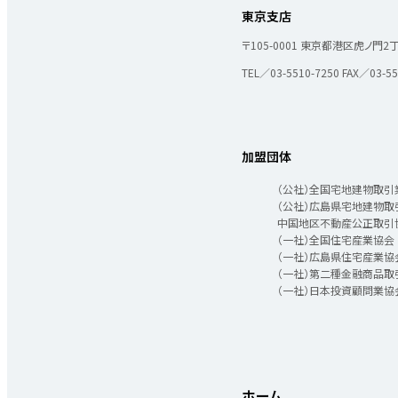
東京支店
〒105-0001
東京都港区虎ノ門2丁目
TEL／03-5510-7250
FAX／03-55
加盟団体
（公社）全国宅地建物取引
（公社）広島県宅地建物取
中国地区不動産公正取引
（一社）全国住宅産業協会
（一社）広島県住宅産業協
（一社）第二種金融商品取
（一社）日本投資顧問業協
ホーム