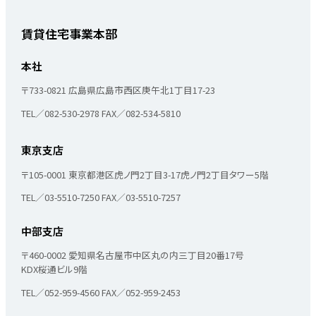
賃貸住宅事業本部
本社
〒733-0821
広島県広島市西区庚午北1丁目17-23
TEL／082-530-2978
FAX／082-534-5810
東京支店
〒105-0001
東京都港区虎ノ門2丁目3-17
虎ノ門2丁目タワー5階
TEL／03-5510-7250
FAX／03-5510-7257
中部支店
〒460-0002
愛知県名古屋市中区丸の内三丁目20番17号
KDX桜通ビル9階
TEL／052-959-4560
FAX／052-959-2453