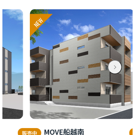
お知らせ
NEW
資料請求はこちら
会社概要
個人情報保護方針
カスタマーハラスメントに関する基本方針
コンテンツポリシー
越南
MOVE広駅前
販売中