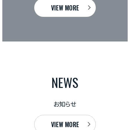
来的な出口戦略について詳しく
の基礎知識から、年数経過後
VIEW MORE
からアパート経営を始める方
的な数字を交えながら徹底的
の方にとっても役立つ内容をお
これから木造アパートでの資
的な視野を持つことで、堅実
の方は、ぜひ参考にしてくださ
営を実現しましょう。
NEWS
お知らせ
VIEW MORE