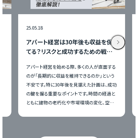
25.05.16
は30年後も収益を保
アパートの耐用年数と
と成功するための戦略
は？年数経過後も利益
方法も解説
める際、多くの人が直面する
アパート経営において、「耐用
益を維持できるのか」という
を大きく左右する重要な要素で
0年後を見据えた計画は、成功
を始めようとする多くの方が、
ポイントです。時間の経過と
期間や収益計画に不安を感じて
朽化や市場環境の変化、空室
に、首都圏でアパート経営を
題が顕在化するため、事前の準
にとって、建物の構造や耐用
ません。 この記事では、アパ
しておくことは、長期的な資
後も安定させるためのリスクと
かせません。 本記事では、ア