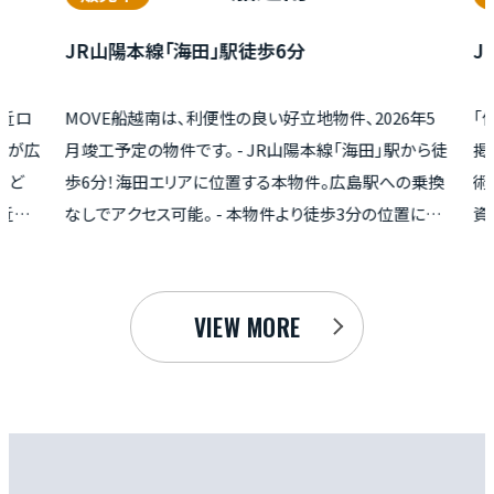
6分
JR呉線「広」駅 徒歩5分
好立地物件、2026年5
「住まいは、ただの箱じゃない」という強い
R山陽本線「海田」駅から徒
掲げる「MOVE広駅前」は、その名の通り「
本物件。広島駅への乗換
術品（Modern Vertu）」を追求した全12戸
件より徒歩3分の位置にあ
資用アパートです 。JR呉線「広」駅から徒
や生活用品の買い物が徒歩
希少な立地に加え、2026年2月にオープン
石病院があり、休日や夜間
営業のスーパー「ハローズ」が、生活利便
に安心。 - 売主直販の
て高い客付け能力を備えています 。不動
VIEW MORE
を抑えられます。 - 住
された視点から見れば、長期的なランニン
策等級を取得していま
抑制が戦略的に図られている点に真の価
さい！
ただけるはずです 。外壁には超高耐候塗装の
を採用することで、通常は10年ごとに行う
を30年サイクルまで延ばし、将来的な修