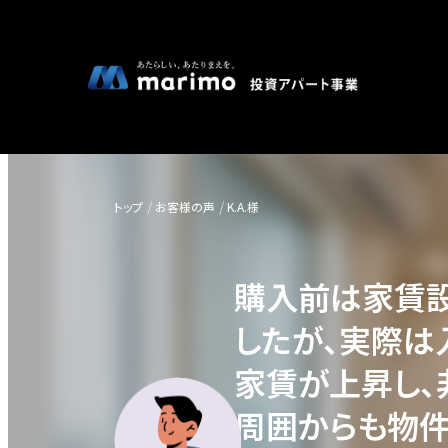
トップ
お客様の声
K.A.様
購入前は家賃
したが、実際は
家賃が上昇し、
周囲からも物