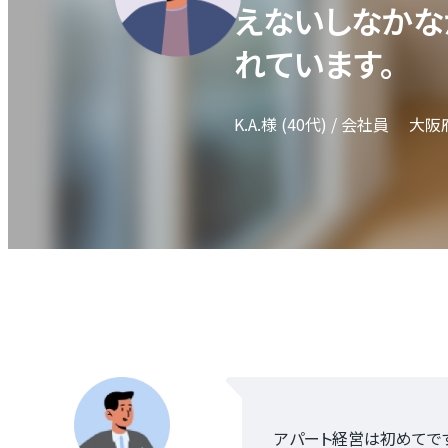
えないしなかな
れています。
K.A.様
(40代)
/ 会社員
大阪
アパート経営は初めてで