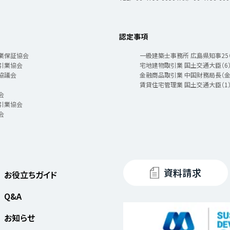
カスタマーハラスメントに関する基本方針
コンテンツポリシ
認定事項
業保証協会
一級建築士事務所 広島県知事25（1
引業協会
宅地建物取引業 国土交通大臣（6）
協議会
金融商品取引業 中国財務局長（金
賃貸住宅管理業 国土交通大臣（1）
会
引業協会
会
資料請求
お役立ちガイド
Q&A
お知らせ