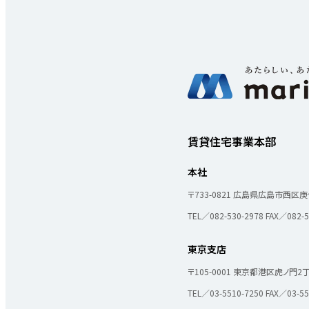
MOVEが選ばれる理由
名古屋・大阪・広島エリア
賃貸住宅事業本部
物件一覧
本社
〒733-0821
広島県広島市西区庚午
TEL／082-530-2978
FAX／082-5
実績紹介
東京支店
〒105-0001
東京都港区虎ノ門2丁目
TEL／03-5510-7250
FAX／03-55