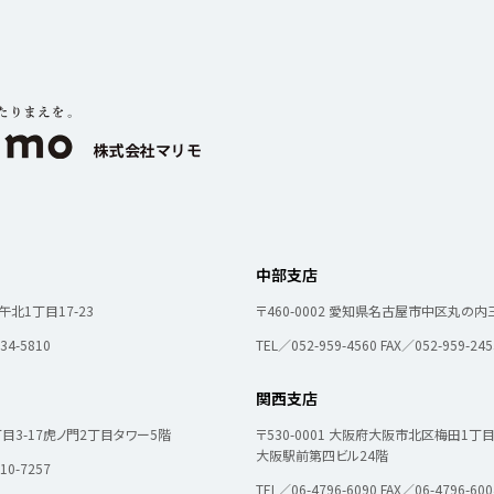
お役立ちガ
の魅力
Q&A
お知らせ
中部支店
北1丁目17-23
〒460-0002
愛知県名古屋市中区丸の内三
34-5810
TEL／052-959-4560
FAX／052-959-245
関西支店
3-17
虎ノ門2丁目タワー5階
〒530-0001
大阪府大阪市北区梅田1丁目11
大阪駅前第四ビル24階
10-7257
TEL／06-4796-6090
FAX／06-4796-600