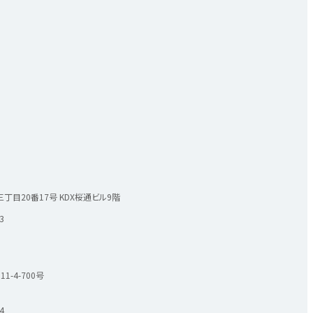
イド
丁目20番17号
KDX桜通ビル9階
資料請求はこちら
3
-4-700号
4