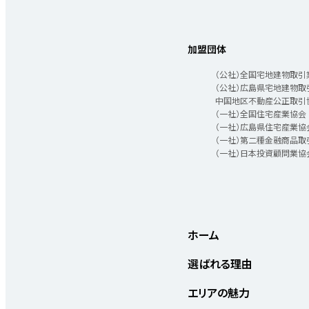
会社概要
個人情報保護方針
加盟団体
（公社）全国宅地建物取引
（公社）広島県宅地建物取
中国地区不動産公正取引
（一社）全国住宅産業協会
（一社）広島県住宅産業協
（一社）第二種金融商品取
（一社）日本投資顧問業協
ホーム
選ばれる理由
エリアの魅力