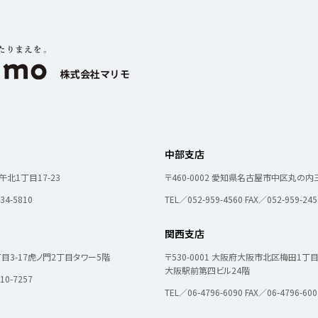
中部支店
カスタマーハラスメントに関する基本方針
コンテンツポリシ
北1丁目17-23
〒460-0002
愛知県名古屋市中区丸の内三
34-5810
TEL／052-959-4560
FAX／052-959-245
関西支店
3-17
虎ノ門2丁目タワー5階
〒530-0001
大阪府大阪市北区梅田1丁目11
大阪駅前第四ビル24階
10-7257
TEL／06-4796-6090
FAX／06-4796-600