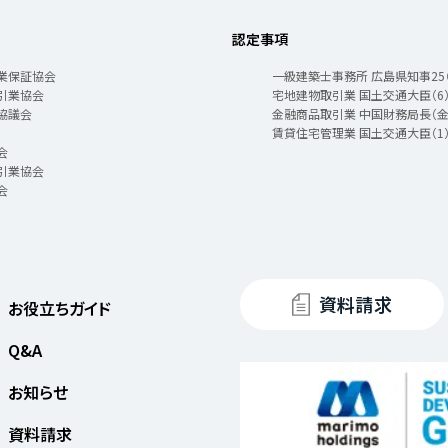
認定事項
業保証協会
一級建築士事務所 広島県知事25（1
引業協会
宅地建物取引業 国土交通大臣（6）
協議会
金融商品取引業 中国財務局長（金
賃貸住宅管理業 国土交通大臣（1）
会
引業協会
会
資料請求
お役立ちガイド
Q&A
お知らせ
資料請求