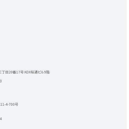
資料請求はこちら
ー
丁目20番17号
KDX桜通ビル9階
3
-4-700号
4