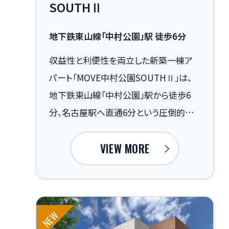
SOUTHⅡ
地下鉄東山線「中村公園」駅 徒歩6分
収益性と利便性を両立した新築一棟ア
パート「MOVE中村公園SOUTHⅡ」は、
地下鉄東山線「中村公園」駅から徒歩6
分、名古屋駅へ直通6分という圧倒的な
交通利便性を誇る収益物件です 。全9戸
の1LDKプランは、現代のライフスタイル
VIEW MORE
に不可欠な「光インターネット10Gbps」
を標準装備 。テレワーク需要を確実に捉
え、高い入居率が期待できます。さらに、
NEW
劣化対策等級の取得やサブリース対応