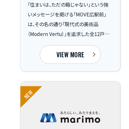
「住まいは、ただの箱じゃない」という強
お知らせ
いメッセージを掲げる「MOVE広駅前」
は、その名の通り「現代式の美術品
資料請求はこちら
（Modern Vertu）」を追求した全12戸の
1LDK投資用アパートです 。JR呉線「広」
駅から徒歩5分という希少な立地に加え、
VIEW MORE
2026年2月にオープンした24時間営業の
会社概要
個人情報保護方針
スーパー「ハローズ」が、生活利便性の面
カスタマーハラスメントに関する基本方針
で極めて高い客付け能力を備えています
コンテンツポリシー
NEW
。不動産実務に精通された視点から見れ
ば、長期的なランニングコストの抑制が
戦略的に図られている点に真の価値を
感じていただけるはずです 。外壁には超