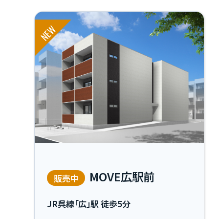
物件一覧
NEW
実績紹介
お客様の声
お役立ちガイド
MOVE広駅前
販売中
Q&A
JR呉線「広」駅 徒歩5分