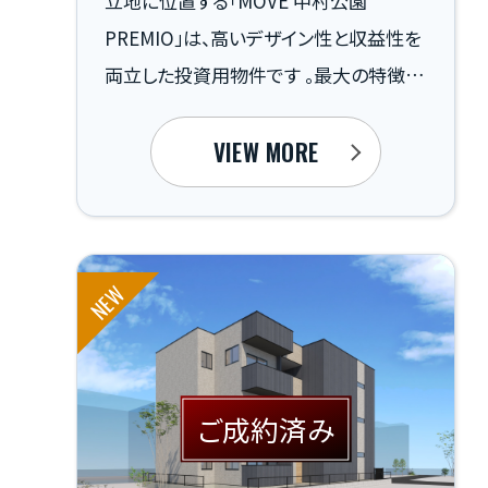
立地に位置する「MOVE 中村公園
PREMIO」は、高いデザイン性と収益性を
両立した投資用物件です 。最大の特徴
は、全戸標準装備の10Gbps超高速イン
ターネット 。リモートワーク需要を確実に
VIEW MORE
捉え、高い入居層の満足度を実現します。
また、スマホで映像確認可能な防犯カメ
ラやオートロックなど、木造アパートの常
NEW
識を覆す高度なセキュリティも完備して
います 。さらに、高耐候外壁材「Fuge」の
採用によりメンテナンス周期を30年に延
長し、長期的な修繕コストを大幅に抑制
ご成約済み
。資産価値を長く保つ、まさに「賢い投資」
を体現した一棟です。