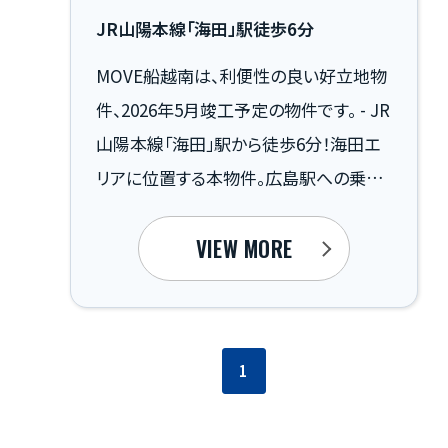
JR山陽本線「海田」駅徒歩6分
MOVE船越南は、利便性の良い好立地物
件、2026年5月竣工予定の物件です。 - JR
山陽本線「海田」駅から徒歩6分！海田エ
リアに位置する本物件。広島駅への乗換
なしでアクセス可能。 - 本物件より徒歩3
分の位置にある「Ｃｏ-ｏｐ船越」。食料品
VIEW MORE
や生活用品の買い物が徒歩圏内で可能。
-4分歩けば松石病院があり、休日や夜間
受診も可能なため、いざという時に安心。
1
- 売主直販のため、仲介手数料が不要で
コストを抑えられます。 - 住宅性能保証制