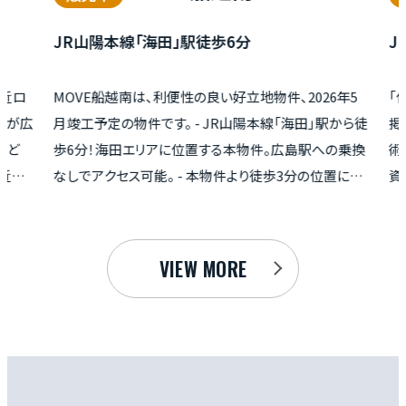
「海田」駅徒歩6分
JR呉線「広」駅 徒歩5
は、利便性の良い好立地物件、2026年5
「住まいは、ただの箱じゃ
件です。 - JR山陽本線「海田」駅から徒
掲げる「MOVE広駅前」は
エリアに位置する本物件。広島駅への乗換
術品（Modern Vertu）
可能。 - 本物件より徒歩3分の位置にあ
資用アパートです 。JR呉
船越」。食料品や生活用品の買い物が徒歩
希少な立地に加え、2026
 -4分歩けば松石病院があり、休日や夜間
営業のスーパー「ハローズ
め、いざという時に安心。 - 売主直販の
て高い客付け能力を備えて
VIEW MORE
料が不要でコストを抑えられます。 - 住
された視点から見れば、長
度による劣化対策等級を取得していま
抑制が戦略的に図られて
機会にご検討ください！
ただけるはずです 。外壁に
を採用することで、通常は
を30年サイクルまで延ば