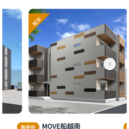
お知らせ
NEW
資料請求はこちら
会社概要
個人情報保護方針
カスタマーハラスメントに関する基本方針
コンテンツポリシー
MOVE船越南
MOVE
販売中