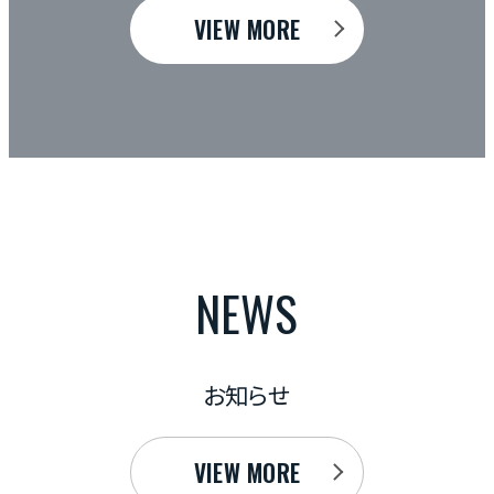
対策、さらに将来的な出口戦略について詳しく
の基礎知識
VIEW MORE
解説します。これからアパート経営を始める方
的な数字を
や、現在経営中の方にとっても役立つ内容をお
これから木
届けします。長期的な視野を持つことで、堅実
の方は、ぜひ
かつ利益の出る経営を実現しましょう。
NEWS
お知らせ
VIEW MORE