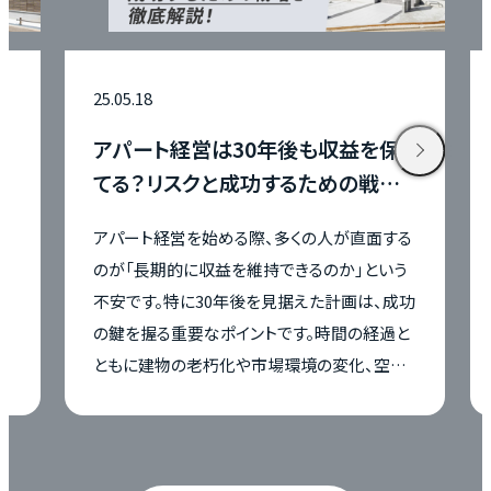
25.05.18
25.05.16
アパート経営は30年後も収益を保
アパート
てる？リスクと成功するための戦略
は？年数
を徹底解説！
方法も解
アパート経営を始める際、多くの人が直面する
アパート経営
のが「長期的に収益を維持できるのか」という
を大きく左右
不安です。特に30年後を見据えた計画は、成功
を始めようと
の鍵を握る重要なポイントです。時間の経過と
期間や収益計
ともに建物の老朽化や市場環境の変化、空室
に、首都圏
リスクなどの課題が顕在化するため、事前の準
にとって、
備と戦略が欠かせません。 この記事では、アパ
しておくこ
ート経営を30年後も安定させるためのリスクと
かせません。