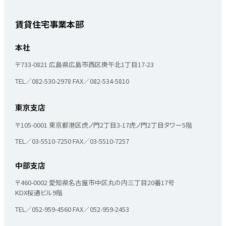
賃貸住宅事業本部
本社
〒733-0821
広島県広島市西区庚午北1丁目17-23
TEL／082-530-2978
FAX／082-534-5810
東京支店
〒105-0001
東京都港区虎ノ門2丁目3-17
虎ノ門2丁目タワー5階
TEL／03-5510-7250
FAX／03-5510-7257
中部支店
〒460-0002
愛知県名古屋市中区丸の内三丁目20番17号
KDX桜通ビル9階
TEL／052-959-4560
FAX／052-959-2453